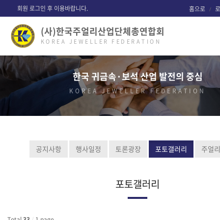
회원 로그인 후 이용바랍니다.
홈으로
(사)한국주얼리산업단체총연합회
KOREA JEWELLER FEDERATION
한국 귀금속·보석 산업 발전의 중심
KOREA JEWELLER FEDERATION
공지사항
행사일정
토론광장
포토갤러리
주얼
포토갤러리
Total
33
/
1 page