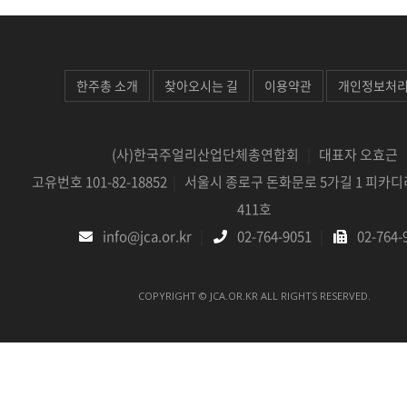
한주총 소개
찾아오시는 길
이용약관
개인정보처
(사)한국주얼리산업단체총연합회
|
대표자 오효근
고유번호 101-82-18852
|
서울시 종로구 돈화문로 5가길 1 피카디
411호
info@jca.or.kr
|
02-764-9051
|
02-764-
COPYRIGHT © JCA.OR.KR ALL RIGHTS RESERVED.