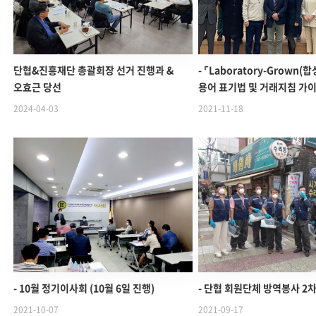
단협&진흥재단 총괄회장 선거 진행과 &
- ⌜Laboratory-Grown
오효근 당선
용어 표기법 및 거래지침 가
2024-04-03
2021-11-18
- 10월 정기이사회 (10월 6일 진행)
- 단협 회원단체 방역봉사 2
2021-10-07
2021-09-17